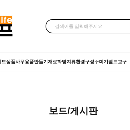
세트상품
사무용품
만들기재료
화방지류
환경구성꾸미기
펠트교구
보드/게시판