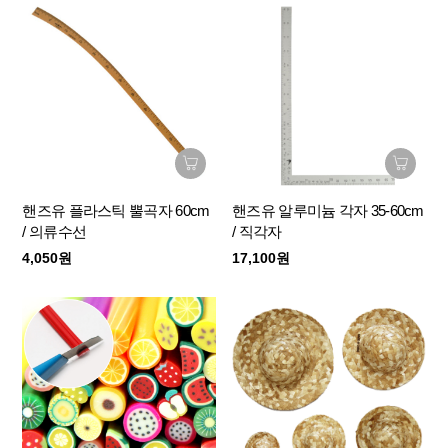
핸즈유 플라스틱 뿔곡자 60cm
핸즈유 알루미늄 각자 35-60cm
/ 의류수선
/ 직각자
4,050원
17,100원