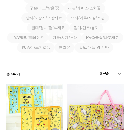
구슬/비즈/방울/종
리본/레이스/조화꽃
망사/포장지/포장재료
모래/가루/자갈/조경
빨대/접시/컵/식재료
집게/단추/봉제
EVA/백업/플레이콘
거울/시계/부채
PVC/금속/나무재료
천/종이/스치로폼
핸즈유
깃털/매듭 외 기타
총
847
개