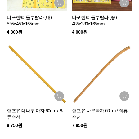
타포린백 룰루랄라 (대)
타포린백 룰루랄라 (중)
595x460x165mm
485x380x165mm
4,800원
4,000원
핸즈유 대나무 마자 90cm / 의
핸즈유 나무곡자 60cm / 의류
류수선
수선
6,750원
7,650원