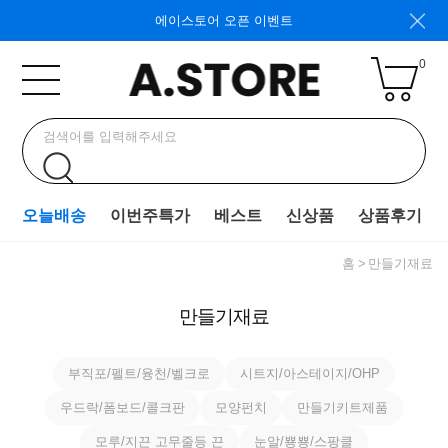
에이스토어 오픈 이벤트
0
오늘배송
이번주특가
베스트
신상품
상품후기
홈
만들기재료
만들기재료
부직포/펠트/융천/벨크로
시트지/아스테이지/OHP
우드락/폼보드/콜크판
모양펀치
만들기키트제품
모루/지끈 고무줄등 끈
눈알/뿅뿅/스팡클