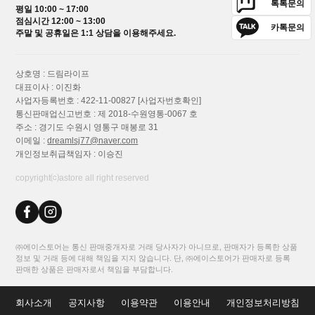
톡톡문의
평일 10:00 ~ 17:00
점심시간 12:00 ~ 13:00
카톡문의
주말 및 공휴일은 1:1 상담을 이용해주세요.
상호명 : 드림라이프
대표이사 : 이진화
사업자등록번호 : 422-11-00827
[사업자번호확인]
통신판매업신고번호 : 제 2018-수원영통-0067 호
주소 : 경기도 수원시 영통구 매봉로 31
이메일 :
dreamlsj77@naver.com
개인정보취급책임자 : 이승진
copyright⒞astore all right reserved
㈜에이스토어는 통신 판매중개자로 거래 당사자가 아니므로, 판매자가 등록한 상품
정보 및 거래 등에 대해 책임을 지지 않습니다. 단, ㈜에이스토어가 판매자로 등록
판매한 상품은 판매자로서 책임을 부담합니다.
회사소개
공지사항
이용약관
이용안내
개인정보처리방침