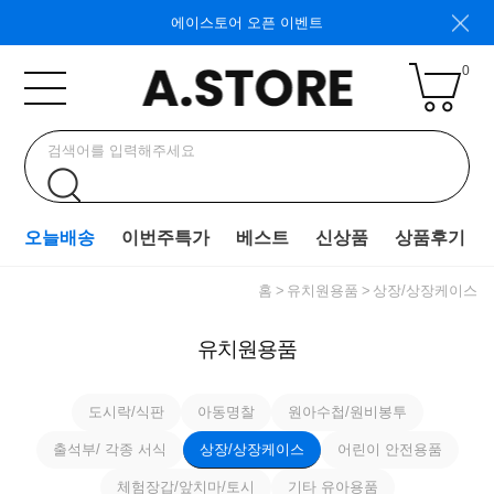
에이스토어 오픈 이벤트
0
오늘배송
이번주특가
베스트
신상품
상품후기
홈
유치원용품
상장/상장케이스
유치원용품
도시락/식판
아동명찰
원아수첩/원비봉투
출석부/ 각종 서식
상장/상장케이스
어린이 안전용품
체험장갑/앞치마/토시
기타 유아용품