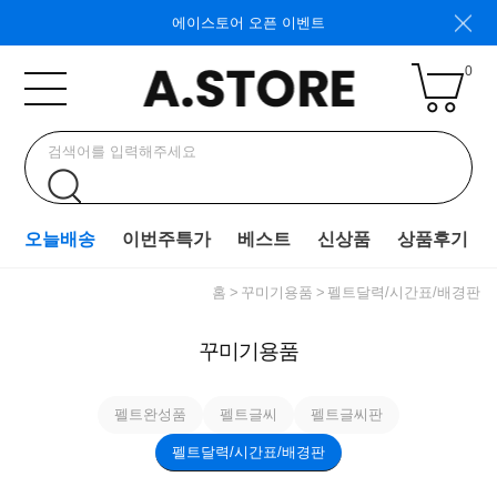
에이스토어 오픈 이벤트
0
오늘배송
이번주특가
베스트
신상품
상품후기
홈
꾸미기용품
펠트달력/시간표/배경판
꾸미기용품
펠트완성품
펠트글씨
펠트글씨판
펠트달력/시간표/배경판