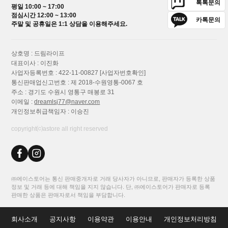
톡톡문의
평일 10:00 ~ 17:00
점심시간 12:00 ~ 13:00
카톡문의
주말 및 공휴일은 1:1 상담을 이용해주세요.
상호명 : 드림라이프
대표이사 : 이진화
사업자등록번호 : 422-11-00827
[사업자번호확인]
통신판매업신고번호 : 제 2018-수원영통-0067 호
주소 : 경기도 수원시 영통구 매봉로 31
이메일 :
dreamlsj77@naver.com
개인정보취급책임자 : 이승진
copyright⒞astore all right reserved
㈜에이스토어는 통신 판매중개자로 거래 당사자가 아니므로, 판매자가 등록한 상품
정보 및 거래 등에 대해 책임을 지지 않습니다. 단, ㈜에이스토어가 판매자로 등록
판매한 상품은 판매자로서 책임을 부담합니다.
회사소개
공지사항
이용약관
이용안내
개인정보처리방침