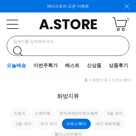
에이스토어 오픈 이벤트
0
오늘배송
이번주특가
베스트
신상품
상품후기
홈
화방지류
아트스퀘어
화방지류
도화지
스케치북
한지/A4한지/한지봉투
4절 색지
2절 색지
전지 색지
아트스퀘어
색지 세트제품
캘리그라피용지