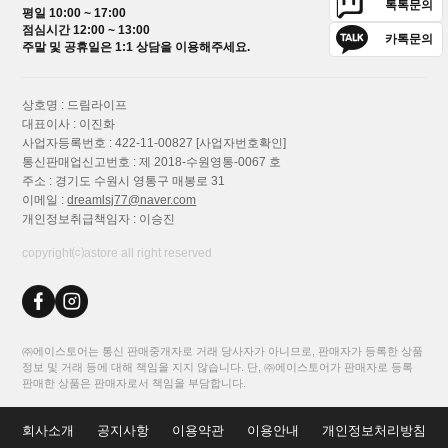
톡톡문의
평일 10:00 ~ 17:00
점심시간 12:00 ~ 13:00
카톡문의
주말 및 공휴일은 1:1 상담을 이용해주세요.
상호명 : 드림라이프
대표이사 : 이진화
사업자등록번호 : 422-11-00827
[사업자번호확인]
통신판매업신고번호 : 제 2018-수원영통-0067 호
주소 : 경기도 수원시 영통구 매봉로 31
이메일 :
dreamlsj77@naver.com
개인정보취급책임자 : 이승진
copyright⒞astore all right reserved
㈜에이스토어는 통신 판매중개자로 거래 당사자가 아니므로, 판매자가 등록한 상품
정보 및 거래 등에 대해 책임을 지지 않습니다. 단, ㈜에이스토어가 판매자로 등록
판매한 상품은 판매자로서 책임을 부담합니다.
회사소개
공지사항
이용약관
이용안내
개인정보처리방침