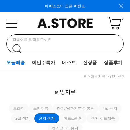
에이스토어 오픈 이벤트
0
오늘배송
이번주특가
베스트
신상품
상품후기
홈
화방지류
전지 색지
화방지류
도화지
스케치북
한지/A4한지/한지봉투
4절 색지
2절 색지
전지 색지
아트스퀘어
색지 세트제품
캘리그라피용지