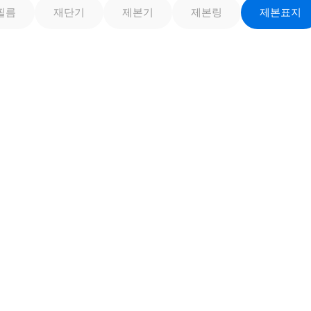
필름
재단기
제본기
제본링
제본표지