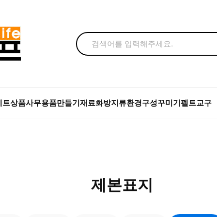
세트상품
사무용품
만들기재료
화방지류
환경구성꾸미기
펠트교구
제본표지