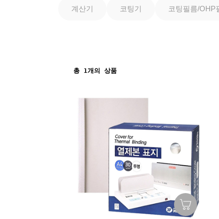
계산기
코팅기
코팅필름/OHP
총
1
개의 상품