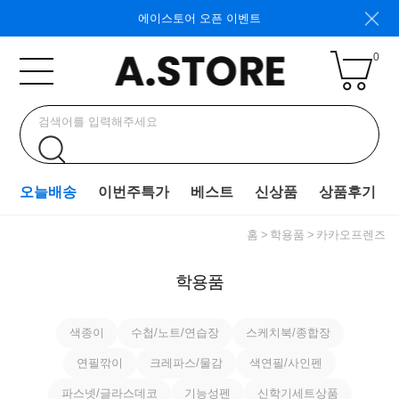
에이스토어 오픈 이벤트
0
오늘배송
이번주특가
베스트
신상품
상품후기
홈
학용품
카카오프렌즈
학용품
색종이
수첩/노트/연습장
스케치북/종합장
연필깎이
크레파스/물감
색연필/사인펜
파스넷/글라스데코
기능성펜
신학기세트상품