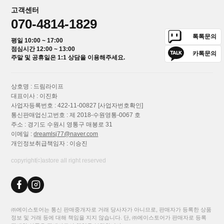
고객센터
070-4814-1829
톡톡문의
평일 10:00 ~ 17:00
점심시간 12:00 ~ 13:00
카톡문의
주말 및 공휴일은 1:1 상담을 이용해주세요.
상호명 : 드림라이프
대표이사 : 이진화
사업자등록번호 : 422-11-00827
[사업자번호확인]
통신판매업신고번호 : 제 2018-수원영통-0067 호
주소 : 경기도 수원시 영통구 매봉로 31
이메일 :
dreamlsj77@naver.com
개인정보취급책임자 : 이승진
copyright⒞astore all right reserved
㈜에이스토어는 통신 판매중개자로 거래 당사자가 아니므로, 판매자가 등록한 상품
정보 및 거래 등에 대해 책임을 지지 않습니다. 단, ㈜에이스토어가 판매자로 등록