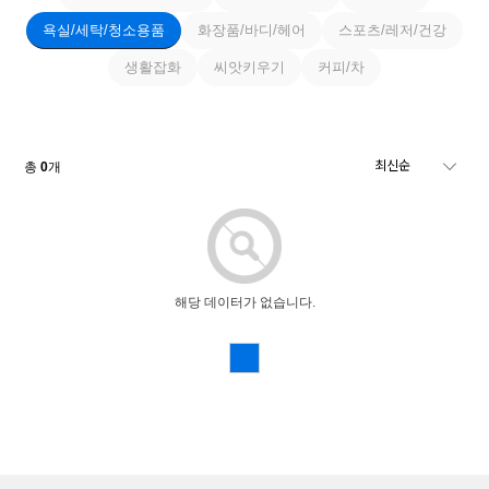
욕실/세탁/청소용품
화장품/바디/헤어
스포츠/레저/건강
생활잡화
씨앗키우기
커피/차
총
0
개
해당 데이터가 없습니다.