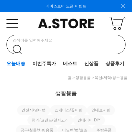
에이스토어 오픈 이벤트
0
오늘배송
이번주특가
베스트
신상품
상품후기
홈
생활용품
욕실/세탁/청소용품
생활용품
건전지/멀티탭
쇼케이스/꽂이판
안내표지판
행거/코맨드/열쇠고리
인테리어 DIY
공구/철물/차량용품
비닐팩/랩/호일
주방용품