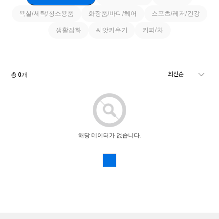
욕실/세탁/청소용품
화장품/바디/헤어
스포츠/레저/건강
생활잡화
씨앗키우기
커피/차
총
0
개
해당 데이터가 없습니다.