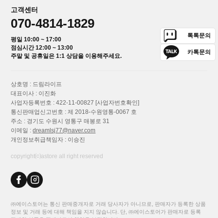
고객센터
070-4814-1829
톡톡문의
평일 10:00 ~ 17:00
점심시간 12:00 ~ 13:00
카톡문의
주말 및 공휴일은 1:1 상담을 이용해주세요.
상호명 : 드림라이프
대표이사 : 이진화
사업자등록번호 : 422-11-00827
[사업자번호확인]
통신판매업신고번호 : 제 2018-수원영통-0067 호
주소 : 경기도 수원시 영통구 매봉로 31
이메일 :
dreamlsj77@naver.com
개인정보취급책임자 : 이승진
copyright⒞astore all right reserved
㈜에이스토어는 통신 판매중개자로 거래 당사자가 아니므로, 판매자가 등록한 상품
정보 및 거래 등에 대해 책임을 지지 않습니다. 단, ㈜에이스토어가 판매자로 등록