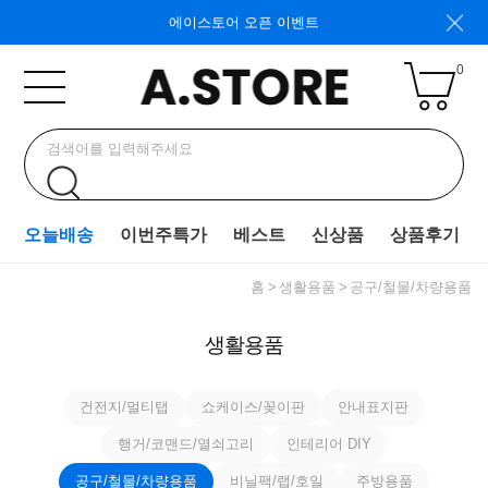
에이스토어 오픈 이벤트
0
오늘배송
이번주특가
베스트
신상품
상품후기
홈
생활용품
공구/철물/차량용품
생활용품
건전지/멀티탭
쇼케이스/꽂이판
안내표지판
행거/코맨드/열쇠고리
인테리어 DIY
공구/철물/차량용품
비닐팩/랩/호일
주방용품