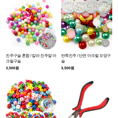
진주구슬 혼합 / 칼라 진주알 아
반쪽진주 / 단면 아크릴 모양구
크릴구슬
슬
3,500원
3,500원