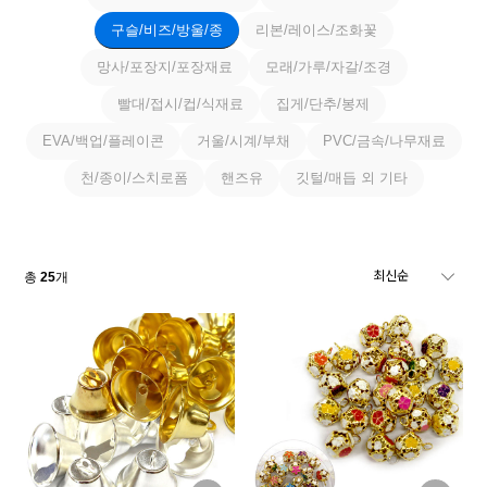
구슬/비즈/방울/종
리본/레이스/조화꽃
망사/포장지/포장재료
모래/가루/자갈/조경
빨대/접시/컵/식재료
집게/단추/봉제
EVA/백업/플레이콘
거울/시계/부채
PVC/금속/나무재료
천/종이/스치로폼
핸즈유
깃털/매듭 외 기타
총
25
개