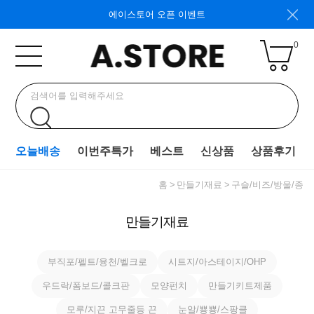
에이스토어 오픈 이벤트
0
오늘배송
이번주특가
베스트
신상품
상품후기
홈
만들기재료
구슬/비즈/방울/종
만들기재료
부직포/펠트/융천/벨크로
시트지/아스테이지/OHP
우드락/폼보드/콜크판
모양펀치
만들기키트제품
모루/지끈 고무줄등 끈
눈알/뿅뿅/스팡클