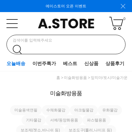
에이스토어 오픈 이벤트
0
오늘배송
이번주특가
베스트
신상품
상품후기
홈
미술화방용품
앞치마/토시/미술가운
미술화방용품
미술용색연필
수채화물감
아크릴물감
유화물감
기타물감
서예/동양화용품
파스텔용품
보조제(젯소,바니쉬 등)
보조도구(롤러,나이프 등)