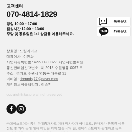
고객센터
070-4814-1829
톡톡문의
평일 10:00 ~ 17:00
점심시간 12:00 ~ 13:00
카톡문의
주말 및 공휴일은 1:1 상담을 이용해주세요.
상호명 : 드림라이프
대표이사 : 이진화
사업자등록번호 : 422-11-00827
[사업자번호확인]
통신판매업신고번호 : 제 2018-수원영통-0067 호
주소 : 경기도 수원시 영통구 매봉로 31
이메일 :
dreamlsj77@naver.com
개인정보취급책임자 : 이승진
copyright⒞astore all right reserved
㈜에이스토어는 통신 판매중개자로 거래 당사자가 아니므로, 판매자가 등록한 상품
정보 및 거래 등에 대해 책임을 지지 않습니다. 단, ㈜에이스토어가 판매자로 등록