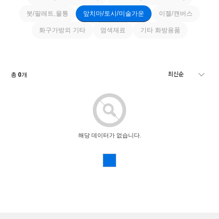
붓/팔레트,물통
앞치마/토시/미술가운
이젤/캔버스
화구가방외 기타
염색재료
기타 화방용품
총
0
개
해당 데이터가 없습니다.