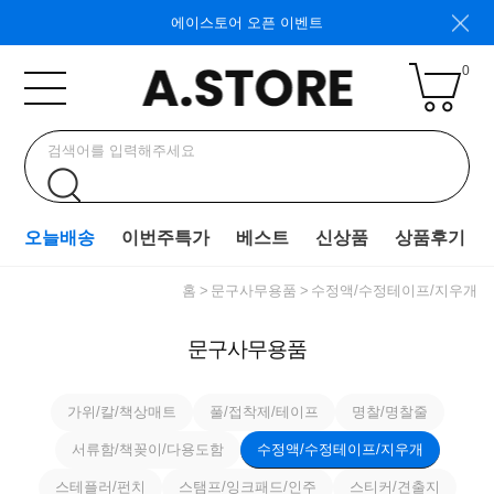
에이스토어 오픈 이벤트
0
오늘배송
이번주특가
베스트
신상품
상품후기
홈
문구사무용품
수정액/수정테이프/지우개
문구사무용품
가위/칼/책상매트
풀/접착제/테이프
명찰/명찰줄
서류함/책꽂이/다용도함
수정액/수정테이프/지우개
스테플러/펀치
스탬프/잉크패드/인주
스티커/견출지