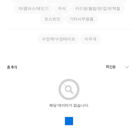
자/콤파스/제도기
자석
카드링/클립/핀/집게/책철
포스트잇
기타사무용품
수정액/수정테이프
지우개
총
0
개
해당 데이터가 없습니다.