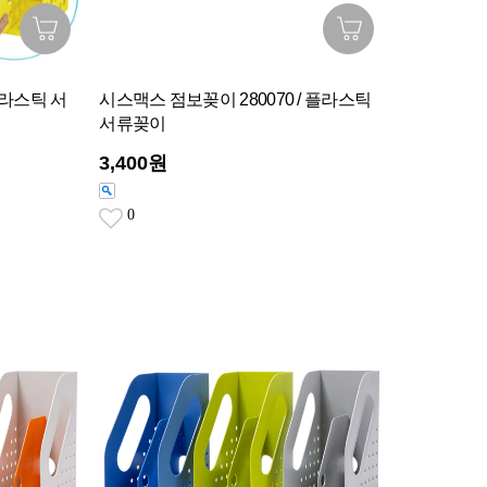
플라스틱 서
시스맥스 점보꽂이 280070 / 플라스틱
서류꽂이
3,400원
0