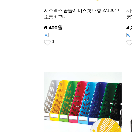
시스맥스 곰돌이 바스켓 대형 271264 /
시
소품바구니
품
6,400원
4
0