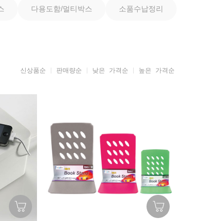
스
다용도함/멀티박스
소품수납정리
신상품순
판매량순
낮은 가격순
높은 가격순