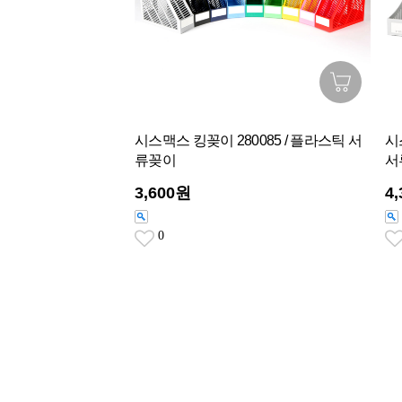
시스맥스 킹꽂이 280085 / 플라스틱 서
시
류꽂이
서
3,600원
4
0