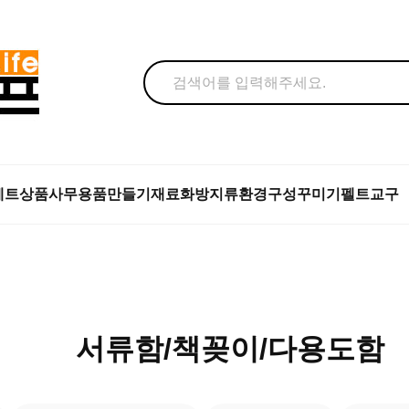
세트상품
사무용품
만들기재료
화방지류
환경구성꾸미기
펠트교구
서류함/책꽂이/다용도함