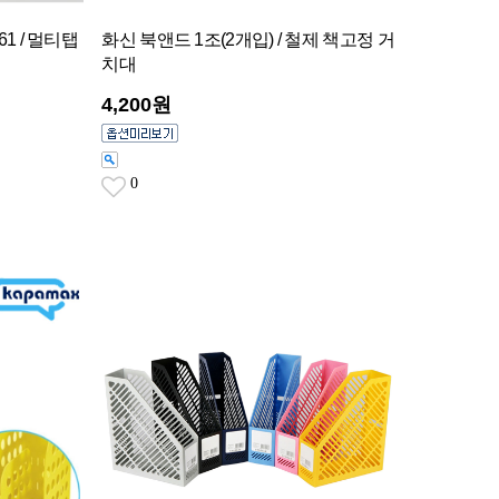
61 / 멀티탭
화신 북앤드 1조(2개입) / 철제 책고정 거
치대
4,200원
0