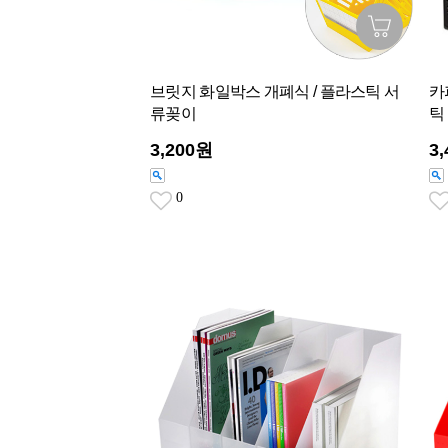
브릿지 화일박스 개폐식 / 플라스틱 서
카
류꽂이
틱
3,200원
3
0