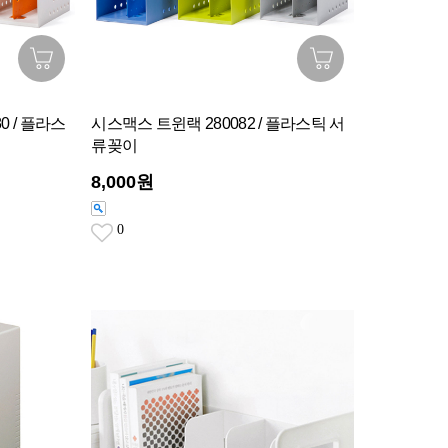
0 / 플라스
시스맥스 트윈랙 280082 / 플라스틱 서
류꽂이
8,000원
0