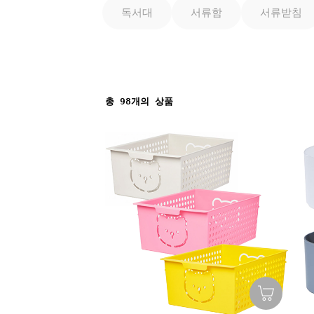
독서대
서류함
서류받침
총
98
개의 상품