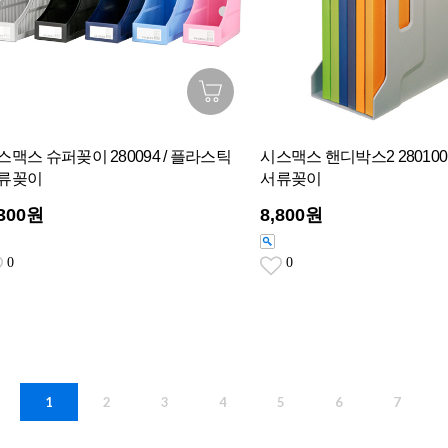
스맥스 슈퍼꽂이 280094 / 플라스틱
시스맥스 핸디박스2 280100
류꽂이
서류꽂이
,300원
8,800원
0
0
1
2
3
4
5
6
7