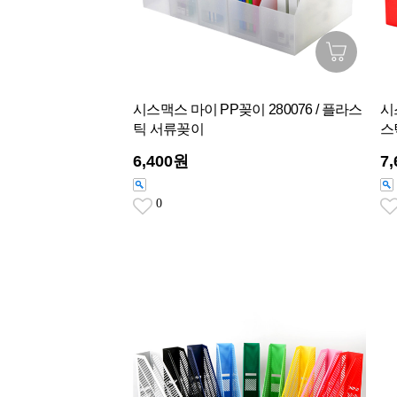
시스맥스 마이 PP꽂이 280076 / 플라스
시
틱 서류꽂이
스
6,400원
7
0