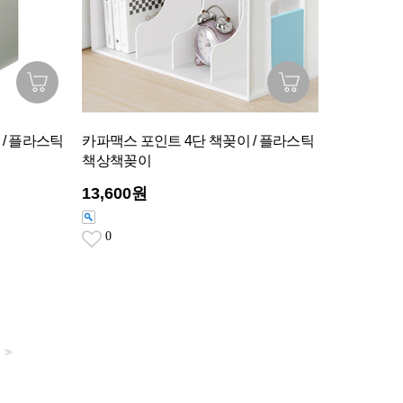
 / 플라스틱
카파맥스 포인트 4단 책꽂이 / 플라스틱
책상책꽂이
13,600원
0
>>