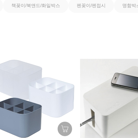
책꽂이/북앤드/화일박스
펜꽂이/펜접시
명함박