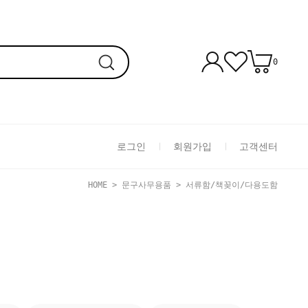
0
로그인
회원가입
고객센터
HOME
>
문구사무용품
>
서류함/책꽂이/다용도함