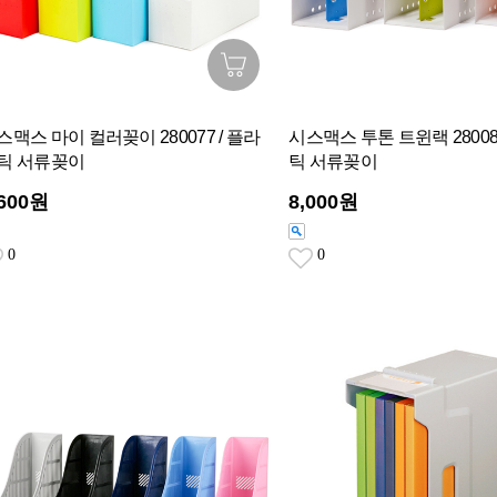
스맥스 마이 컬러꽂이 280077 / 플라
시스맥스 투톤 트윈랙 28008
틱 서류꽂이
틱 서류꽂이
,600원
8,000원
0
0