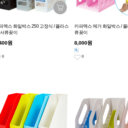
파맥스 화일박스 250 고정식 / 플라스
카파맥스 메가 화일박스 / 
 서류꽂이
류꽂이
,400원
8,000원
0
0