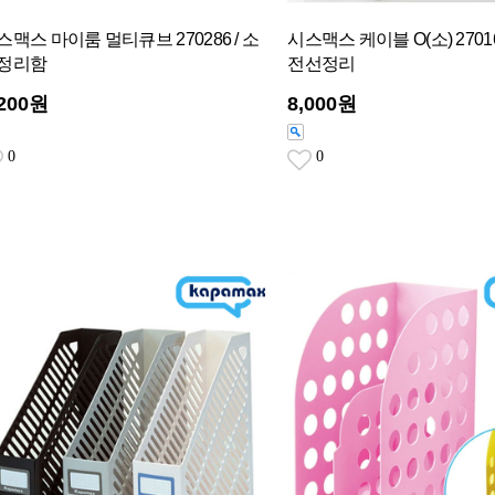
스맥스 마이룸 멀티큐브 270286 / 소
시스맥스 케이블 O(소) 2701
정리함
전선정리
,200원
8,000원
0
0